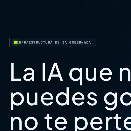
INFRAESTRUCTURA DE IA GOBERNADA
La IA que 
puedes go
no te per