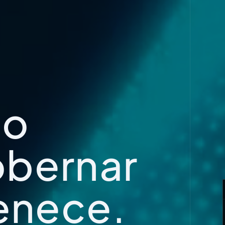
no
bernar
tenece.